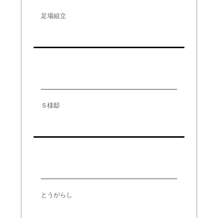
足場組立
Ｓ様邸 外壁塗装工事
Ｓ様邸
とうがらし
とうがらし