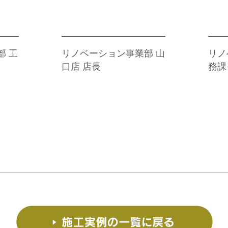
渡辺
中
部 工
リノベーション事業部 山
リノ
口店 店長
務課