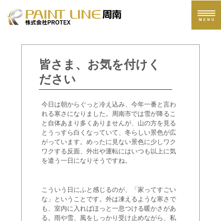
ペイントライン周南へのお問い合わせ
皆さま、お気を付けく
ださい
今日は朝からぐっと冷え込み、今年一番と言わ
れる寒さになりました。周南市では雪が降るこ
と自体あまり多くありませんが、山の方を見る
とうっすら白くなっていて、冬らしい景色が広
がっています。めったに見ない景色に少しワク
ワクする反面、外出や運転にはいつも以上に気
を遣う一日になりそうですね。
こういう日にふと感じるのが、「家ってすごい
な」ということです。外は凍えるような寒さで
も、室内に入ればほっと一息つける暖かさがあ
る。雨や雪、風をしっかり受け止めながら、私