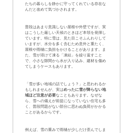
たちの暮らしを静かに守ってくれている存在な
んだと改めて気づかされます。
普段はあまり意識しない屋根や外壁ですが、実
はこうした厳しい天候のときほど本領を発揮し
ています。特に雪は、見た目こそふんわりして
いますが、水分を多く含むため意外と重たく、
屋根や雨樋に負担をかけることがあります。ま
た、雪が溶けて凍る「凍結」を繰り返すこと
で、小さな隙間から水が入り込み、建材を傷め
てしまうケースもあります。
「雪が多い地域の話でしょう？」と思われるか
もしれませんが、実は
めったに雪が降らない地
域ほど注意が必要
なこともあります。なぜな
ら、雪への備えが前提になっていない住宅も多
く、普段問題がない部分に思わぬ負荷がかかる
ことがあるからです。
例えば、雪の重みで雨樋が少しだけ歪んでしま