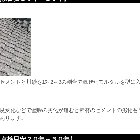
セメントと川砂を1対2～3の割合で混ぜたモルタルを型に
度変化などで塗膜の劣化が進むと素材のセメントの劣化も
あります。
【点検目安２０年～３０年】