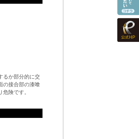
するか部分的に交
面の接合部の漆喰
り危険です。