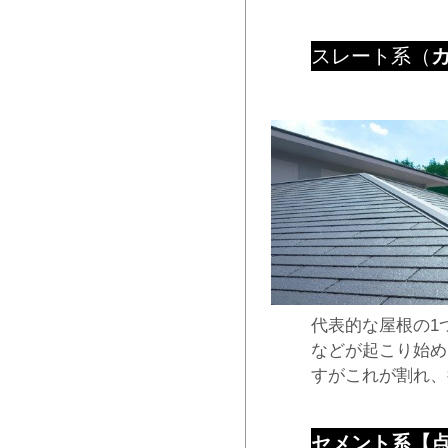
スレート系（
代表的な屋根の1
などが起こり始め
すがこれが割れ、
セメント系【